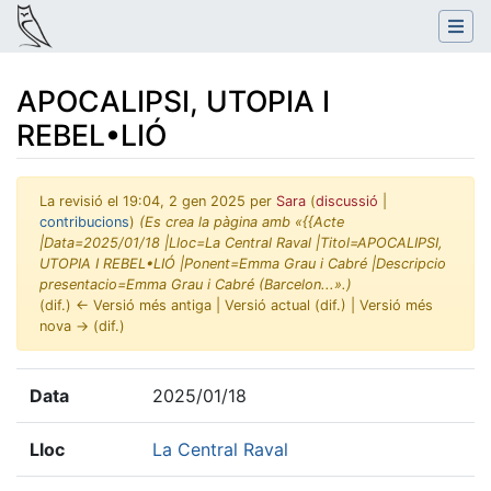
APOCALIPSI, UTOPIA I
REBEL•LIÓ
La revisió el 19:04, 2 gen 2025 per
Sara
(
discussió
|
contribucions
)
(Es crea la pàgina amb «{{Acte
|Data=2025/01/18 |Lloc=La Central Raval |Titol=APOCALIPSI,
UTOPIA I REBEL•LIÓ |Ponent=Emma Grau i Cabré |Descripcio
presentacio=Emma Grau i Cabré (Barcelon...».)
(dif.) ← Versió més antiga | Versió actual (dif.) | Versió més
nova → (dif.)
Salta a:
navegació
,
cerca
Data
2025/01/18
Lloc
La Central Raval