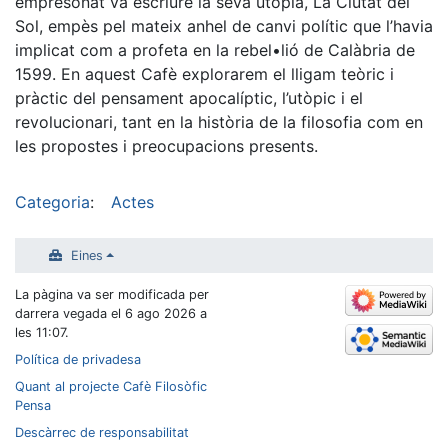
empresonat va escriure la seva utopia, La Ciutat del
Sol, empès pel mateix anhel de canvi polític que l’havia
implicat com a profeta en la rebel•lió de Calàbria de
1599. En aquest Cafè explorarem el lligam teòric i
pràctic del pensament apocalíptic, l’utòpic i el
revolucionari, tant en la història de la filosofia com en
les propostes i preocupacions presents.
Categoria
:
Actes
Eines
La pàgina va ser modificada per
darrera vegada el 6 ago 2026 a
les 11:07.
Política de privadesa
Quant al projecte Cafè Filosòfic
Pensa
Descàrrec de responsabilitat