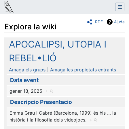
RDF
Ajuda
Explora la wiki
Salta a:
navegació
,
cerca
APOCALIPSI, UTOPIA I
REBEL•LIÓ
Amaga els grups
Amaga les propietats entrants
Data event
gener 18, 2025
+
Descripcio Presentacio
Emma Grau i Cabré (Barcelona, 1999) és his
…
la
història i la filosofia dels videojocs.
+