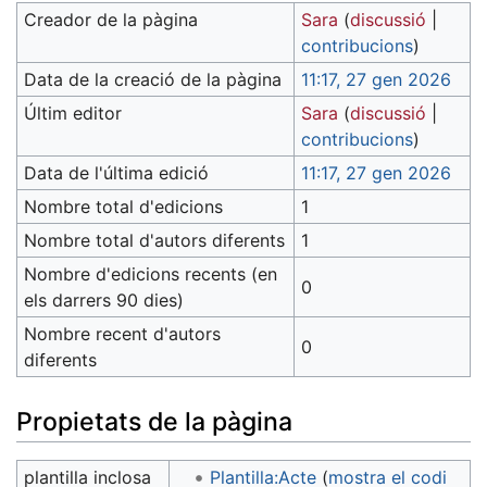
Creador de la pàgina
Sara
(
discussió
|
contribucions
)
Data de la creació de la pàgina
11:17, 27 gen 2026
Últim editor
Sara
(
discussió
|
contribucions
)
Data de l'última edició
11:17, 27 gen 2026
Nombre total d'edicions
1
Nombre total d'autors diferents
1
Nombre d'edicions recents (en
0
els darrers 90 dies)
Nombre recent d'autors
0
diferents
Propietats de la pàgina
plantilla inclosa
Plantilla:Acte
(
mostra el codi