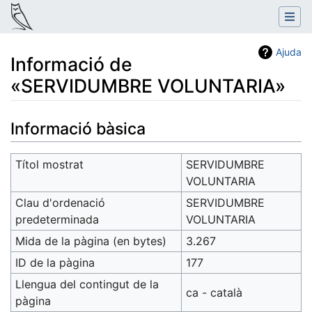
Ajuda
Informació de
«SERVIDUMBRE VOLUNTARIA»
Salta a:
navegació
,
cerca
Informació bàsica
Títol mostrat
SERVIDUMBRE
VOLUNTARIA
Clau d'ordenació
SERVIDUMBRE
predeterminada
VOLUNTARIA
Mida de la pàgina (en bytes)
3.267
ID de la pàgina
177
Llengua del contingut de la
ca - català
pàgina