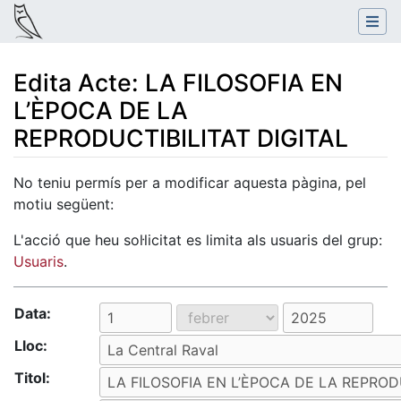
Edita Acte: LA FILOSOFIA EN
L’ÈPOCA DE LA
REPRODUCTIBILITAT DIGITAL
Salta a:
navegació
,
cerca
No teniu permís per a modificar aquesta pàgina, pel
motiu següent:
L'acció que heu sol·licitat es limita als usuaris del grup:
Usuaris
.
Data:
Lloc:
Titol: