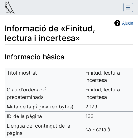
Ajuda
Informació de «Finitud,
lectura i incertesa»
Salta a:
navegació
,
cerca
Informació bàsica
Títol mostrat
Finitud, lectura i
incertesa
Clau d'ordenació
Finitud, lectura i
predeterminada
incertesa
Mida de la pàgina (en bytes)
2.179
ID de la pàgina
133
Llengua del contingut de la
ca - català
pàgina