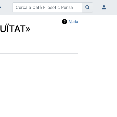
Ajuda
CUÏTAT»