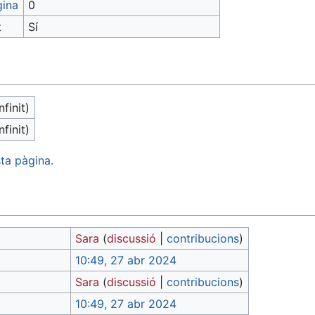
gina
0
t
Sí
nfinit)
nfinit)
ta pàgina.
Sara
(
discussió
|
contribucions
)
10:49, 27 abr 2024
Sara
(
discussió
|
contribucions
)
10:49, 27 abr 2024