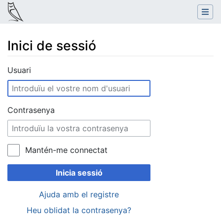
Inici de sessió
Salta a:
navegació
,
cerca
Usuari
Contrasenya
Mantén-me connectat
Inicia sessió
Ajuda amb el registre
Heu oblidat la contrasenya?