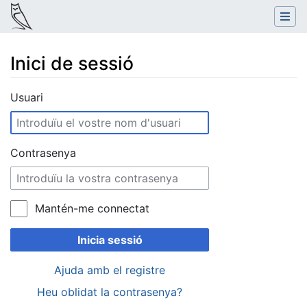
Inici de sessió
Salta a:
navegació
,
cerca
Usuari
Contrasenya
Mantén-me connectat
Inicia sessió
Ajuda amb el registre
Heu oblidat la contrasenya?