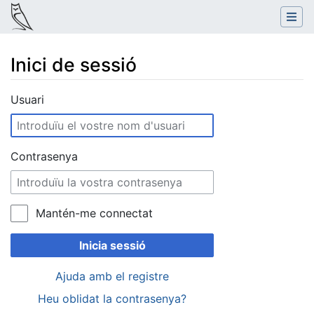
Inici de sessió
Salta a:
navegació
,
cerca
Usuari
Contrasenya
Mantén-me connectat
Inicia sessió
Ajuda amb el registre
Heu oblidat la contrasenya?