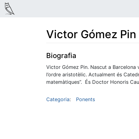
Victor Gómez Pin
Salta a:
navegació
,
cerca
Biografia
Victor Gómez Pin. Nascut a Barcelona v
l’ordre aristotèlic. Actualment és Cate
matemàtiques”. És Doctor Honoris Causa
Categoria
:
Ponents