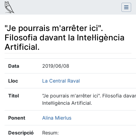
"Je pourrais m'arrêter ici".
Filosofia davant la Intel·ligència
Artificial.
Salta a:
navegació
,
cerca
Data
2019/06/08
Lloc
La Central Raval
Titol
"Je pourrais m'arrêter ici". Filosofia davan
Intel·ligència Artificial.
Ponent
Alina Mierlus
Descripció
Resum: