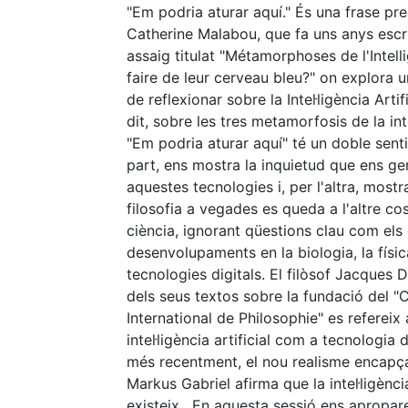
"Em podria aturar aquí." És una frase pr
Catherine Malabou, que fa uns anys escr
assaig titulat "Métamorphoses de l'Intel
faire de leur cerveau bleu?" on explora u
de reflexionar sobre la Intel·ligència Artifi
dit, sobre les tres metamorfosis de la inte
"Em podria aturar aquí" té un doble senti
part, ens mostra la inquietud que ens g
aquestes tecnologies i, per l'altra, most
filosofia a vegades es queda a l'altre cos
ciència, ignorant qüestions clau com els
desenvolupaments en la biologia, la físic
tecnologies digitals. El filòsof Jacques 
dels seus textos sobre la fundació del "
International de Philosophie" es refereix 
intel·ligència artificial com a tecnologia d
més recentment, el nou realisme encapça
Markus Gabriel afirma que la intel·ligència
existeix. En aquesta sessió ens apropar